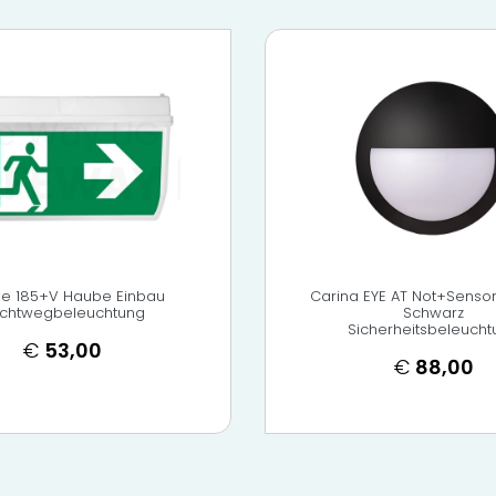
ine 185+V Haube Einbau
Carina EYE AT Not+Senso
uchtwegbeleuchtung
Schwarz
Sicherheitsbeleucht
€
53,00
€
88,00