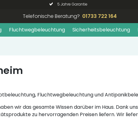
5 Jahre Garantie
Telefonische Beratung?
01733 722 164
g
Fluchtwegbeleuchtung
Sicherheitsbeleuchtung
sheim
hre Notbeleuchtung, Fluchtwegbeleuchtung und Antipanikbe
, haben wir das gesamte Wissen darüber im Haus. Dank 
tätsprodukte zu hervorragenden Preisen liefern. Wir liefe