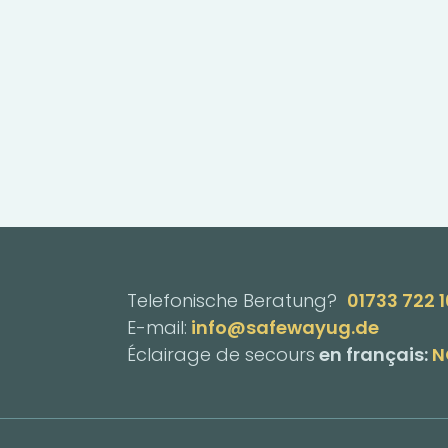
Telefonische Beratung?
01733 722 
E-mail:
info@safewayug.de
Éclairage de secours
en français:
N