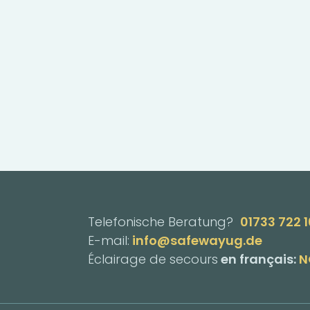
Telefonische Beratung?
01733 722 
E-mail:
info@safewayug.de
Éclairage de secours
en français:
N