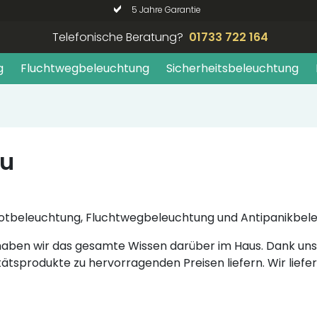
5 Jahre Garantie
Telefonische Beratung?
01733 722 164
g
Fluchtwegbeleuchtung
Sicherheitsbeleuchtung
au
re Notbeleuchtung, Fluchtwegbeleuchtung und Antipanikbel
, haben wir das gesamte Wissen darüber im Haus. Dank 
tätsprodukte zu hervorragenden Preisen liefern. Wir liefe