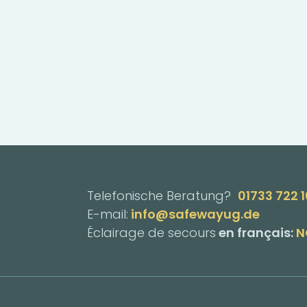
Telefonische Beratung?
01733 722 
E-mail:
info@safewayug.de
Éclairage de secours
en français:
N