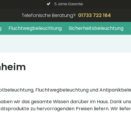
5 Jahre Garantie
Telefonische Beratung?
01733 722 164
g
Fluchtwegbeleuchtung
Sicherheitsbeleuchtung
nnheim
hre Notbeleuchtung, Fluchtwegbeleuchtung und Antipanikbe
, haben wir das gesamte Wissen darüber im Haus. Dank 
tätsprodukte zu hervorragenden Preisen liefern. Wir liefe