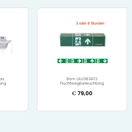
bau
Born ULU383AT2
ung
Fluchtwegbeleuchtung
€
79,00