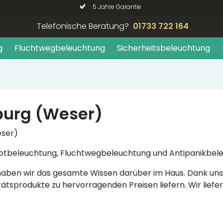
5 Jahre Garantie
Telefonische Beratung?
01733 722 164
g
Fluchtwegbeleuchtung
Sicherheitsbeleuchtung
burg (Weser)
eser)
hre Notbeleuchtung, Fluchtwegbeleuchtung und Antipanikbe
, haben wir das gesamte Wissen darüber im Haus. Dank 
tätsprodukte zu hervorragenden Preisen liefern. Wir liefe