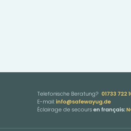
Telefonische Beratung?
01733 722 
E-mail:
info@safewayug.de
Éclairage de secours
en français:
N