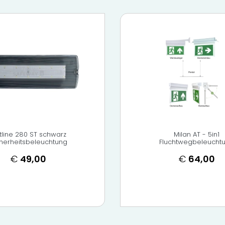
atline 280 ST schwarz
Milan AT - 5in1
cherheitsbeleuchtung
Fluchtwegbeleucht
€
49,00
€
64,00