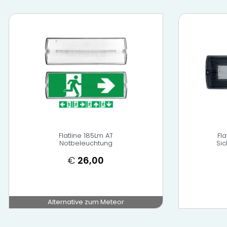
Flatline 185Lm AT
Fl
Notbeleuchtung
Si
€
26,00
Alternative zum Meteor