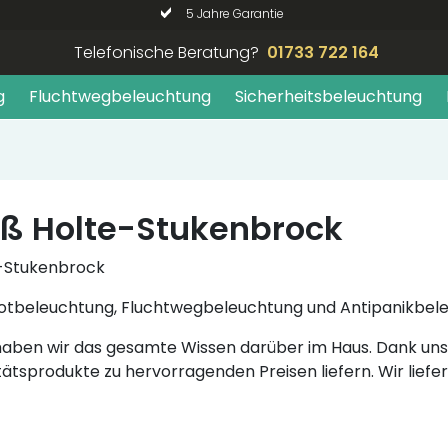
5 Jahre Garantie
Telefonische Beratung?
01733 722 164
g
Fluchtwegbeleuchtung
Sicherheitsbeleuchtung
oß Holte-Stukenbrock
te-Stukenbrock
hre Notbeleuchtung, Fluchtwegbeleuchtung und Antipanikbe
, haben wir das gesamte Wissen darüber im Haus. Dank 
tätsprodukte zu hervorragenden Preisen liefern. Wir liefe