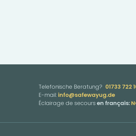
Telefonische Beratung?
01733 722 
E-mail:
info@safewayug.de
Éclairage de secours
en français:
N