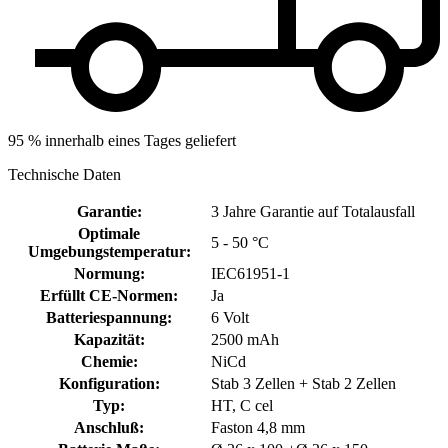
95 % innerhalb eines Tages geliefert
Technische Daten
Garantie
:
3 Jahre Garantie auf Totalausfall
Optimale
5 - 50 °C
Umgebungstemperatur
:
Normung
:
IEC61951-1
Erfüllt CE-Normen
:
Ja
Batteriespannung
:
6 Volt
Kapazität
:
2500 mAh
Chemie
:
NiCd
Konfiguration
:
Stab 3 Zellen + Stab 2 Zellen
Typ
:
HT, C cel
Anschluß
:
Faston 4,8 mm