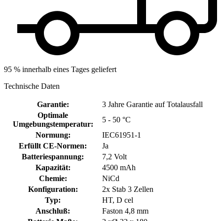
95 % innerhalb eines Tages geliefert
Technische Daten
Garantie
:
3 Jahre Garantie auf Totalausfall
Optimale
5 - 50 °C
Umgebungstemperatur
:
Normung
:
IEC61951-1
Erfüllt CE-Normen
:
Ja
Batteriespannung
:
7,2 Volt
Kapazität
:
4500 mAh
Chemie
:
NiCd
Konfiguration
:
2x Stab 3 Zellen
Typ
:
HT, D cel
Anschluß
:
Faston 4,8 mm