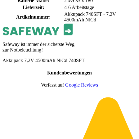
Batterie Maße
:
2 xØ 33 x 180
Lieferzeit
:
4-6 Arbeitstage
Akkupack 740SFT - 7,2V
Artikelnummer
:
4500mAh NiCd
Safeway ist immer der sicherste Weg
zur Notbeleuchtung!
Akkupack 7,2V 4500mAh NiCd 740SFT
Kundenbewertungen
Verfasst auf
Google Reviews