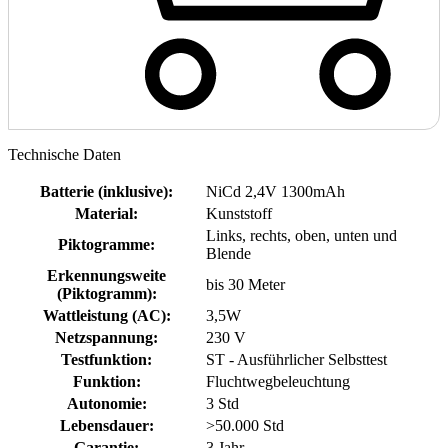
Technische Daten
Batterie (inklusive)
:
NiCd 2,4V 1300mAh
Material
:
Kunststoff
Links, rechts, oben, unten und
Piktogramme
:
Blende
Erkennungsweite
bis 30 Meter
(Piktogramm)
:
Wattleistung (AC)
:
3,5W
Netzspannung
:
230 V
Testfunktion
:
ST - Ausführlicher Selbsttest
Funktion
:
Fluchtwegbeleuchtung
Autonomie
:
3 Std
Lebensdauer
:
>50.000 Std
Garantie
:
3 Jahr