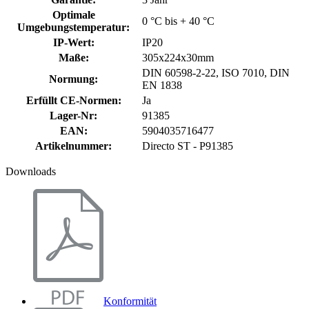
Optimale
0 °C bis + 40 °C
Umgebungstemperatur
:
IP-Wert
:
IP20
Maße
:
305x224x30mm
DIN 60598-2-22, ISO 7010, DIN
Normung
:
EN 1838
Erfüllt CE-Normen
:
Ja
Lager-Nr
:
91385
EAN
:
5904035716477
Artikelnummer
:
Directo ST - P91385
Downloads
Konformität