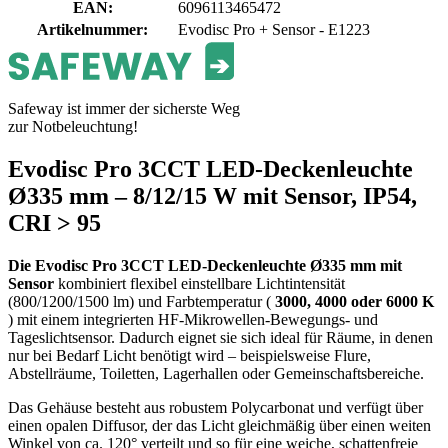
EAN
:
6096113465472
Artikelnummer
:
Evodisc Pro + Sensor - E1223
Safeway ist immer der sicherste Weg
zur Notbeleuchtung!
Evodisc Pro 3CCT LED-Deckenleuchte
Ø335 mm – 8/12/15 W mit Sensor, IP54,
CRI > 95
Die Evodisc Pro 3CCT LED-Deckenleuchte Ø335 mm mit
Sensor
kombiniert flexibel einstellbare Lichtintensität
(800/1200/1500 lm) und Farbtemperatur (
3000, 4000 oder 6000 K
) mit einem integrierten HF-Mikrowellen-Bewegungs- und
Tageslichtsensor. Dadurch eignet sie sich ideal für Räume, in denen
nur bei Bedarf Licht benötigt wird – beispielsweise Flure,
Abstellräume, Toiletten, Lagerhallen oder Gemeinschaftsbereiche.
Das Gehäuse besteht aus robustem Polycarbonat und verfügt über
einen opalen Diffusor, der das Licht gleichmäßig über einen weiten
Winkel von ca. 120° verteilt und so für eine weiche, schattenfreie