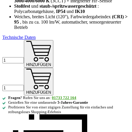
3000/4000/6000 K
(3CCT) + integrierter HF-Sensor
Stoßfest
und
staub-/spritzwassergeschützt
:
Polycarbonatgehäuse,
IP54
und
IK10
Weiches, breites Licht (120°), Farbwiedergabeindex
(CRI) >
95
, bis zu ca. 100 lm/W, automatischer, sensorgesteuerter
Betrieb
Technische Daten
HINZUFÜGEN
HINZUFÜGEN
Fragen
? Rufen Sie uns an:
01733 722 164
Genießen Sie eine umfassende
5-Jahres-Garantie
Profitieren Sie von einer zügigen Zustellung für ein einfaches und
reibungsloses Shopping-Erlebnis