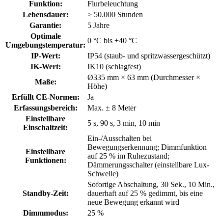
Funktion
:
Flurbeleuchtung
Lebensdauer
:
> 50.000 Stunden
Garantie
:
5 Jahre
Optimale
0 °C bis +40 °C
Umgebungstemperatur
:
IP-Wert
:
IP54 (staub- und spritzwassergeschützt)
IK-Wert
:
IK10 (schlagfest)
Ø335 mm × 63 mm (Durchmesser ×
Maße
:
Höhe)
Erfüllt CE-Normen
:
Ja
Erfassungsbereich
:
Max. ± 8 Meter
Einstellbare
5 s, 90 s, 3 min, 10 min
Einschaltzeit
:
Ein-/Ausschalten bei
Bewegungserkennung; Dimmfunktion
Einstellbare
auf 25 % im Ruhezustand;
Funktionen
:
Dämmerungsschalter (einstellbare Lux-
Schwelle)
Sofortige Abschaltung, 30 Sek., 10 Min.,
Standby-Zeit
:
dauerhaft auf 25 % gedimmt, bis eine
neue Bewegung erkannt wird
Dimmmodus
:
25 %