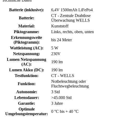
Technische Daten
Batterie (inklusive)
:
6,4V 1500mAh LiFePo4
CT - Zentrale Drahtlose
Batterie
:
Überwachung WELLS
Material
:
Kunststoff
Piktogramme
:
Links, rechts, oben, unten
Erkennungsweite
bis 24 Meter
(Piktogramm)
:
Wattleistung (AC)
:
5 W
Netzspannung
:
230V
Lumen Netzspannung
190 lm
(AC)
:
Lumen Akku (DC)
:
190 lm
Testfunktion
:
CT - WELLS
Notbeleuchtung oder
Funktion
:
Fluchtwegbeleuchtung
Autonomie
:
3 Std
Lebensdauer
:
>45.000 Std
Garantie
:
3 Jahre
Optimale
0 °C bis + 40 °C
Umgebungstemperatur
: