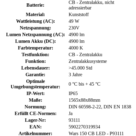
CB - Zentralakku, nicht
Batterie
:
adressierbar
Material
:
Kunststoff
Wattleistung (AC)
:
49 W
Netzspannung
:
230V
Lumen Netzspannung (AC)
:
4900 lm
Lumen Akku (DC)
:
4900 lm
Farbtemperatur
:
4000 K
Testfunktion
:
CB - Zentralakku
Funktion
:
Zentralakkusysteme
Lebensdauer
:
>45.000 Std
Garantie
:
3 Jahre
Optimale
0 °C bis + 45 °C
Umgebungstemperatur
:
IP-Wert
:
IP65
Maße
:
1565x88x88mm
Normung
:
DIN 60598-2-22, DIN EN 1838
Erfüllt CE-Normen
:
Ja
Lager-Nr
:
93111
EAN
:
5902270319934
Artikelnummer
:
Wars 150 CB LED - P93111