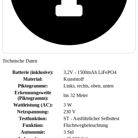
Technische Daten
Batterie (inklusive)
:
3,2V - 1500mAh LiFePO4
Material
:
Kunststoff
Piktogramme
:
Links, rechts, oben, unten
Erkennungsweite
bis 32 Meter
(Piktogramm)
:
Wattleistung (AC)
:
3 W
Netzspannung
:
230 V
Testfunktion
:
ST - Ausführlicher Selbsttest
Funktion
:
Fluchtwegbeleuchtung
Autonomie
:
3 Std