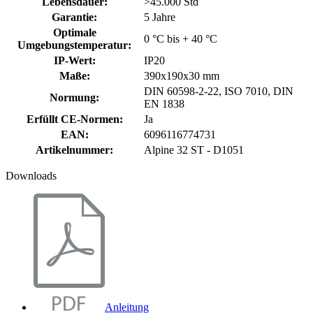
Lebensdauer
:
>45.000 Std
Garantie
:
5 Jahre
Optimale
0 °C bis + 40 °C
Umgebungstemperatur
:
IP-Wert
:
IP20
Maße
:
390x190x30 mm
DIN 60598-2-22, ISO 7010, DIN
Normung
:
EN 1838
Erfüllt CE-Normen
:
Ja
EAN
:
6096116774731
Artikelnummer
:
Alpine 32 ST - D1051
Downloads
Anleitung