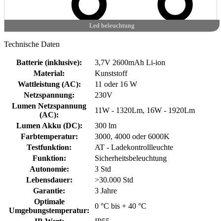
Led beleuchtung
Technische Daten
Batterie (inklusive)
:
3,7V 2600mAh Li-ion
Material
:
Kunststoff
Wattleistung (AC)
:
11 oder 16 W
Netzspannung
:
230V
Lumen Netzspannung
11W - 1320Lm, 16W - 1920Lm
(AC)
:
Lumen Akku (DC)
:
300 lm
Farbtemperatur
:
3000, 4000 oder 6000K
Testfunktion
:
AT - Ladekontrollleuchte
Funktion
:
Sicherheitsbeleuchtung
Autonomie
:
3 Std
Lebensdauer
:
>30.000 Std
Garantie
:
3 Jahre
Optimale
0 °C bis + 40 °C
Umgebungstemperatur
: