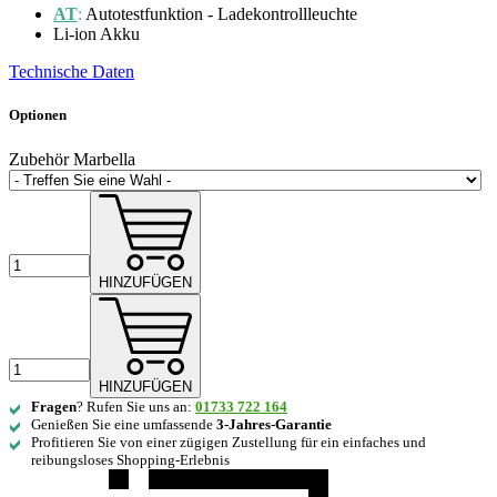
AT
:
Autotestfunktion - Ladekontrollleuchte
Li-ion Akku
Technische Daten
Optionen
Zubehör Marbella
HINZUFÜGEN
HINZUFÜGEN
Fragen
? Rufen Sie uns an:
01733 722 164
Genießen Sie eine umfassende
3-Jahres-Garantie
Profitieren Sie von einer zügigen Zustellung für ein einfaches und
reibungsloses Shopping-Erlebnis