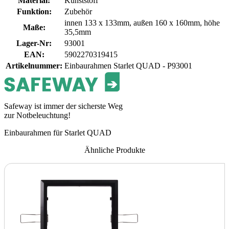
Material
:
Kunststoff
Funktion
:
Zubehör
innen 133 x 133mm, außen 160 x 160mm, höhe
Maße
:
35,5mm
Lager-Nr
:
93001
EAN
:
5902270319415
Artikelnummer
:
Einbaurahmen Starlet QUAD - P93001
Safeway ist immer der sicherste Weg
zur Notbeleuchtung!
Einbaurahmen für Starlet QUAD
Ähnliche Produkte