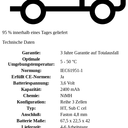
95 % innerhalb eines Tages geliefert
Technische Daten
Garantie
:
3 Jahre Garantie auf Totalausfall
Optimale
5 - 50 °C
Umgebungstemperatur
:
Normung
:
IEC61951-1
Erfüllt CE-Normen
:
Ja
Batteriespannung
:
3,6 Volt
Kapazität
:
2400 mAh
Chemie
:
NiMH
Konfiguration
:
Reihe 3 Zellen
Typ
:
HT, Sub C cel
Anschluß
:
Faston 4,8 mm
Batterie Maße
:
67,5 x 22,5 x 42
Lieferzeit
:
4-6 Arbeitstage